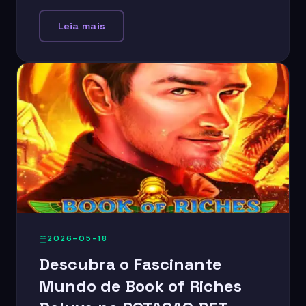
ROTACAO.BET. Conheça suas regras, história e
o contexto único que o diferencia.
Leia mais
2026-05-18
Descubra o Fascinante
Mundo de Book of Riches