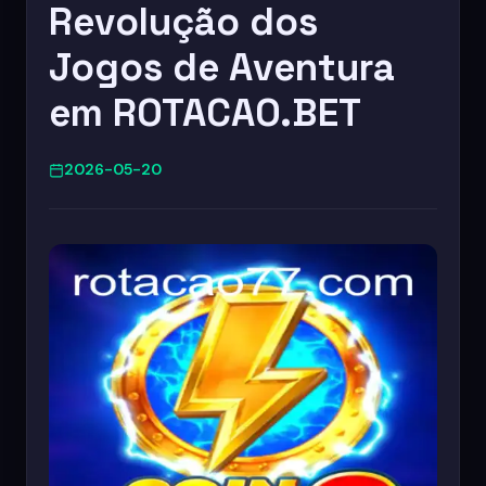
Revolução dos
Jogos de Aventura
em ROTACAO.BET
2026-05-20