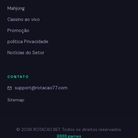
Mahjong
Cassino ao vivo
Promoção
política Privacidade
Notícias do Setor
CONTATO
support@rotacao77.com
Sitemap
© 2026 ROTACAO.BET. Todos os direitos reservados.
B888.games