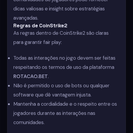
dicas valiosas e insight sobre estratégias
avançadas.
Regras de CoinStrike2
As regras dentro de CoinStrike2 são claras
para garantir fair play:
Todas as interações no jogo devem ser feitas
respeitando os termos de uso da plataforma
ROTACAO.BET
.
Não é permitido o uso de bots ou qualquer
software que dê vantagem injusta.
Mantenha a cordialidade e o respeito entre os
jogadores durante as interações nas
comunidades.