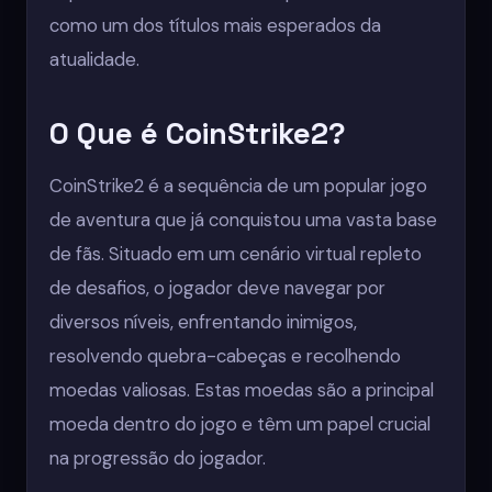
como um dos títulos mais esperados da
atualidade.
O Que é CoinStrike2?
CoinStrike2 é a sequência de um popular jogo
de aventura que já conquistou uma vasta base
de fãs. Situado em um cenário virtual repleto
de desafios, o jogador deve navegar por
diversos níveis, enfrentando inimigos,
resolvendo quebra-cabeças e recolhendo
moedas valiosas. Estas moedas são a principal
moeda dentro do jogo e têm um papel crucial
na progressão do jogador.