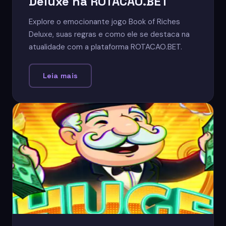
Deluxe na ROTACAO.BET
Explore o emocionante jogo Book of Riches
Deluxe, suas regras e como ele se destaca na
atualidade com a plataforma ROTACAO.BET.
Leia mais
BX7.games