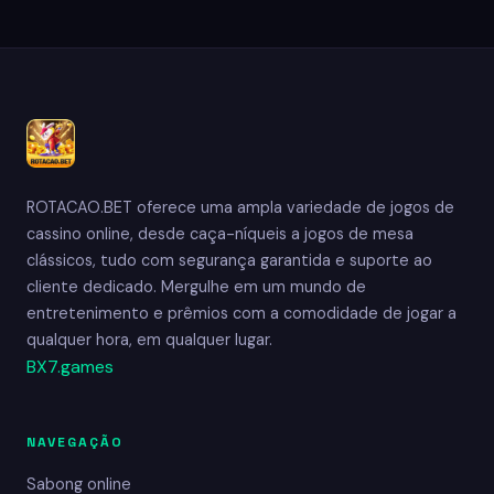
ROTACAO.BET oferece uma ampla variedade de jogos de
cassino online, desde caça-níqueis a jogos de mesa
clássicos, tudo com segurança garantida e suporte ao
cliente dedicado. Mergulhe em um mundo de
entretenimento e prêmios com a comodidade de jogar a
qualquer hora, em qualquer lugar.
BX7.games
NAVEGAÇÃO
Sabong online