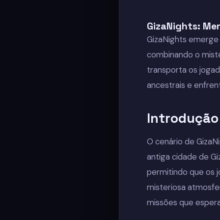
GizaNights: Mer
GizaNights emerge
combinando o misté
transporta os joga
ancestrais e enfren
Introdução
O cenário de GizaN
antiga cidade de G
permitindo que os j
misteriosa atmosfe
missões que esper