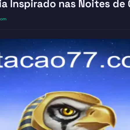
ia Inspirado nas Noites de 
com