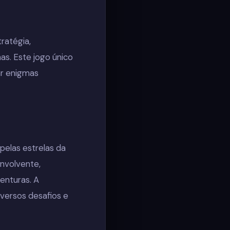
ratégia,
s. Este jogo único
ar enigmas
pelas estrelas da
envolvente,
enturas. A
versos desafios e