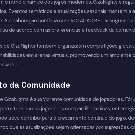
 o ritmo dinâmico dos jogos modernos, GizaNights é regul
s. Eventos temáticos e atualizações sazonais mantêm a e
te. A colaboração contínua com ROTACAO.BET assegura que
olua de acordo com as preferências e feedback da comunid
s de GizaNights também organizaram competições globais
habilidades em arenas virtuais, promovendo um ambiente
ensador.
to da Comunidade
e GizaNights é sua vibrante comunidade de jogadores. Fór
 permitem que os jogadores compartilhem dicas, estratégia
de ativa contribui para o crescimento contínuo do jogo, d
ndo que as atualizações sejam orientadas por sugestões co