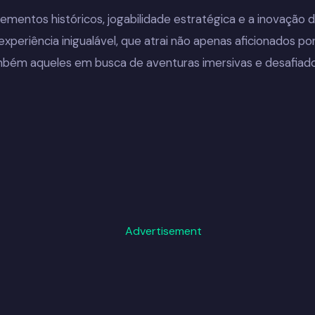
ementos históricos, jogabilidade estratégica e a inovação
xperiência inigualável, que atrai não apenas aficionados po
mbém aqueles em busca de aventuras imersivas e desafiado