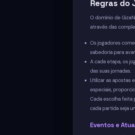
Regras do 
O domínio de GizaN
através das comple
Os jogadores come
sabedoria para avan
A cada etapa, os j
das suas jornadas.
Utilizar as aposta
especiais, proporcio
Cada escolha feita 
cada partida seja u
Eventos e Atua