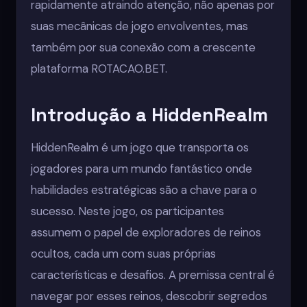
rapidamente atraindo atenção, não apenas por
suas mecânicas de jogo envolventes, mas
também por sua conexão com a crescente
plataforma ROTACAO.BET.
Introdução a HiddenRealm
HiddenRealm é um jogo que transporta os
jogadores para um mundo fantástico onde
habilidades estratégicas são a chave para o
sucesso. Neste jogo, os participantes
assumem o papel de exploradores de reinos
ocultos, cada um com suas próprias
características e desafios. A premissa central é
navegar por esses reinos, descobrir segredos