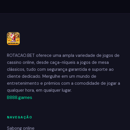
ROTACAO.BET oferece uma ampla variedade de jogos de
cassino online, desde caça-níqueis a jogos de mesa
clássicos, tudo com segurança garantida e suporte ao
cliente dedicado. Mergulhe em um mundo de
entretenimento e prêmios com a comodidade de jogar a
qualquer hora, em qualquer lugar.
B888.games
NAVEGAÇÃO
Sabong online