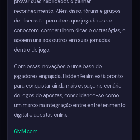
provar suas habilidades e ganhar
reconhecimento. Além disso, fóruns e grupos
de discussão permitem que jogadores se
conectem, compartilhem dicas e estratégias, e
apoiem uns aos outros em suas jornadas
dentro do jogo.
Com essas inovações e uma base de
jogadores engajada, HiddenRealm está pronto
para conquistar ainda mais espaço no cenário
de jogos de apostas, consolidando-se como
um marco na integração entre entretenimento
digital e apostas online.
6MM.com