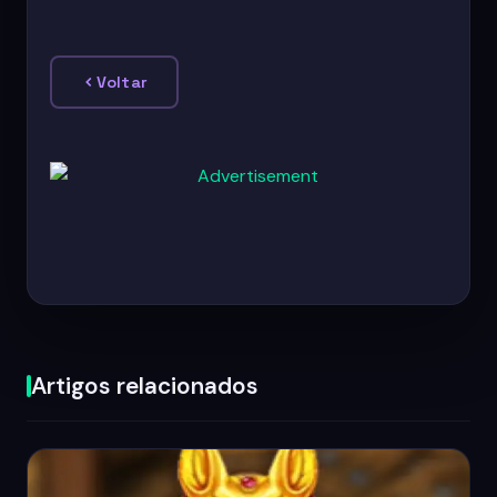
Voltar
Artigos relacionados