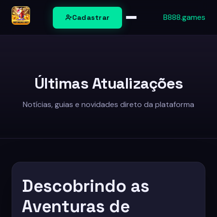
B888.games
Cadastrar
Sabong online
Mahjong
Últimas Atualizações
Cassino ao vivo
Notícias, guias e novidades direto da plataforma
Promoção
política Privacidade
Notícias do Setor
Descobrindo as
Aventuras de