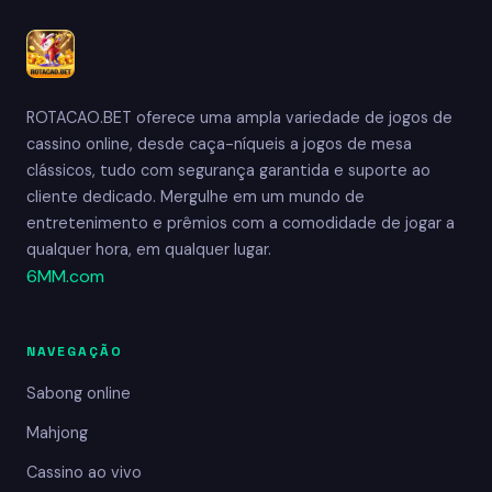
ROTACAO.BET oferece uma ampla variedade de jogos de
cassino online, desde caça-níqueis a jogos de mesa
clássicos, tudo com segurança garantida e suporte ao
cliente dedicado. Mergulhe em um mundo de
entretenimento e prêmios com a comodidade de jogar a
qualquer hora, em qualquer lugar.
6MM.com
NAVEGAÇÃO
Sabong online
Mahjong
Cassino ao vivo