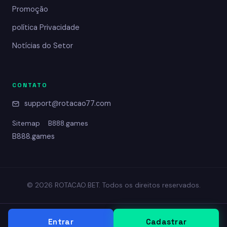
Promoção
política Privacidade
Notícias do Setor
CONTATO
support@rotacao77.com
Sitemap
B888.games
B888.games
© 2026 ROTACAO.BET. Todos os direitos reservados.
Entrar
Cadastrar