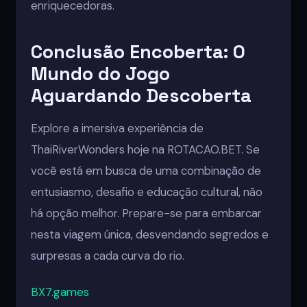
enriquecedoras.
Conclusão Encoberta: O
Mundo do Jogo
Aguardando Descoberta
Explore a imersiva experiência de
ThaiRiverWonders hoje na ROTACAO.BET. Se
você está em busca de uma combinação de
entusiasmo, desafio e educação cultural, não
há opção melhor. Prepare-se para embarcar
nesta viagem única, desvendando segredos e
surpresas a cada curva do rio.
BX7.games