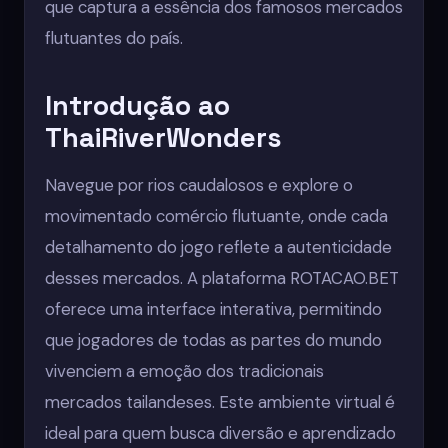
que captura a essência dos famosos mercados
flutuantes do país.
Introdução ao
ThaiRiverWonders
Navegue por rios caudalosos e explore o
movimentado comércio flutuante, onde cada
detalhamento do jogo reflete a autenticidade
desses mercados. A plataforma ROTACAO.BET
oferece uma interface interativa, permitindo
que jogadores de todas as partes do mundo
vivenciem a emoção dos tradicionais
mercados tailandeses. Este ambiente virtual é
ideal para quem busca diversão e aprendizado