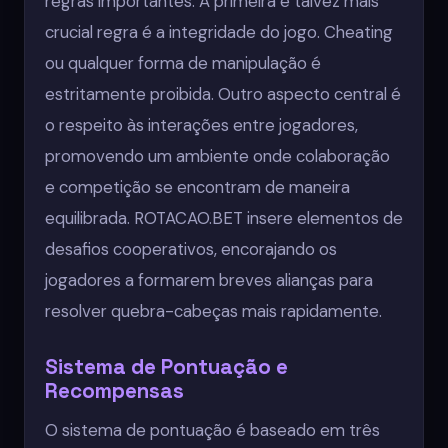
regras importantes. A primeira e talvez mais
crucial regra é a integridade do jogo. Cheating
ou qualquer forma de manipulação é
estritamente proibida. Outro aspecto central é
o respeito às interações entre jogadores,
promovendo um ambiente onde colaboração
e competição se encontram de maneira
equilibrada. ROTACAO.BET insere elementos de
desafios cooperativos, encorajando os
jogadores a formarem breves alianças para
resolver quebra-cabeças mais rapidamente.
Sistema de Pontuação e
Recompensas
O sistema de pontuação é baseado em três