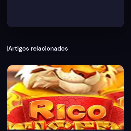
Artigos relacionados