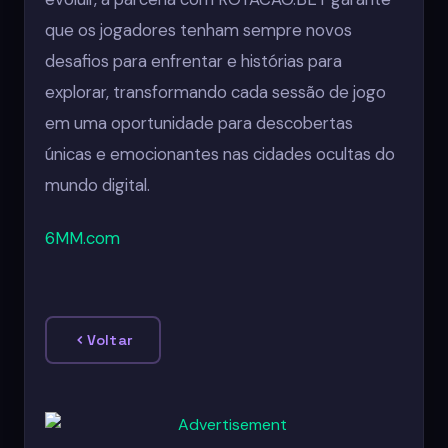
que os jogadores tenham sempre novos
desafios para enfrentar e histórias para
explorar, transformando cada sessão de jogo
em uma oportunidade para descobertas
únicas e emocionantes nas cidades ocultas do
mundo digital.
6MM.com
Voltar