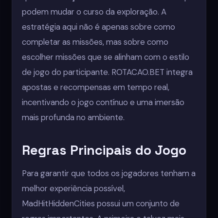
podem mudar o curso da exploração. A
estratégia aqui não é apenas sobre como
completar as missões, mas sobre como
escolher missões que se alinham com o estilo
de jogo do participante. ROTACAO.BET integra
apostas e recompensas em tempo real,
incentivando o jogo contínuo e uma imersão
mais profunda no ambiente.
Regras Principais do Jogo
Para garantir que todos os jogadores tenham a
melhor experiência possível,
MadHitHiddenCities possui um conjunto de