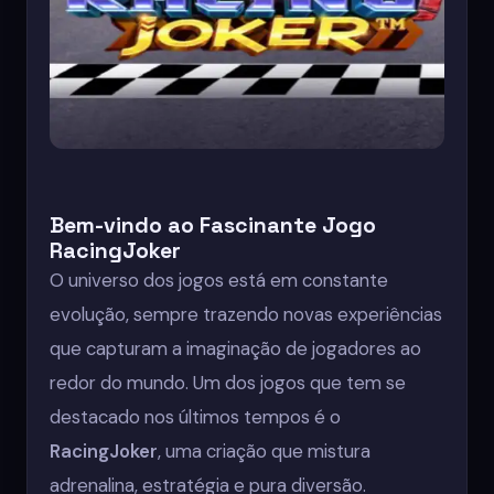
Bem-vindo ao Fascinante Jogo
RacingJoker
O universo dos jogos está em constante
evolução, sempre trazendo novas experiências
que capturam a imaginação de jogadores ao
redor do mundo. Um dos jogos que tem se
destacado nos últimos tempos é o
RacingJoker
, uma criação que mistura
adrenalina, estratégia e pura diversão.