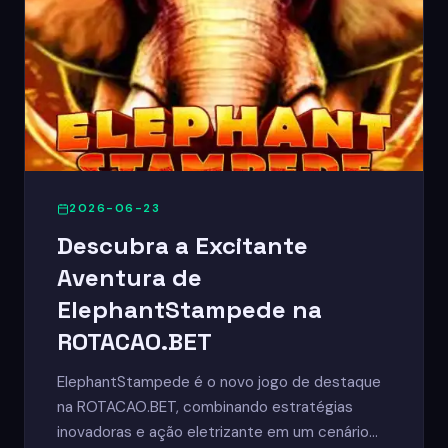
2026-06-23
Descubra a Excitante
Aventura de
ElephantStampede na
ROTACAO.BET
ElephantStampede é o novo jogo de destaque
na ROTACAO.BET, combinando estratégias
inovadoras e ação eletrizante em um cenário