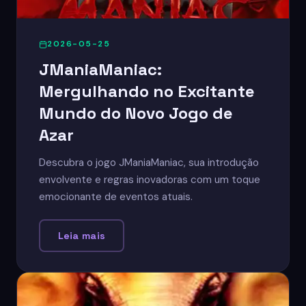
2026-05-25
JManiaManiac:
Mergulhando no Excitante
Mundo do Novo Jogo de
Azar
Descubra o jogo JManiaManiac, sua introdução
envolvente e regras inovadoras com um toque
emocionante de eventos atuais.
Leia mais