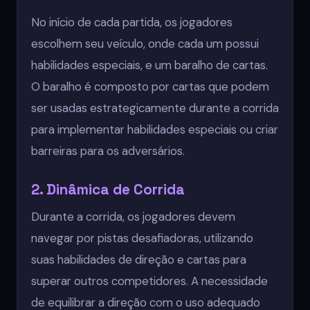
No início de cada partida, os jogadores
escolhem seu veículo, onde cada um possui
habilidades especiais, e um baralho de cartas.
O baralho é composto por cartas que podem
ser usadas estrategicamente durante a corrida
para implementar habilidades especiais ou criar
barreiras para os adversários.
2. Dinâmica de Corrida
Durante a corrida, os jogadores devem
navegar por pistas desafiadoras, utilizando
suas habilidades de direção e cartas para
superar outros competidores. A necessidade
de equilibrar a direção com o uso adequado