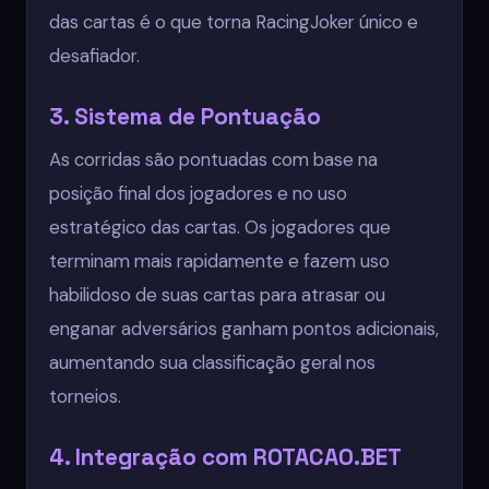
das cartas é o que torna RacingJoker único e
desafiador.
3. Sistema de Pontuação
As corridas são pontuadas com base na
posição final dos jogadores e no uso
estratégico das cartas. Os jogadores que
terminam mais rapidamente e fazem uso
habilidoso de suas cartas para atrasar ou
enganar adversários ganham pontos adicionais,
aumentando sua classificação geral nos
torneios.
4. Integração com ROTACAO.BET