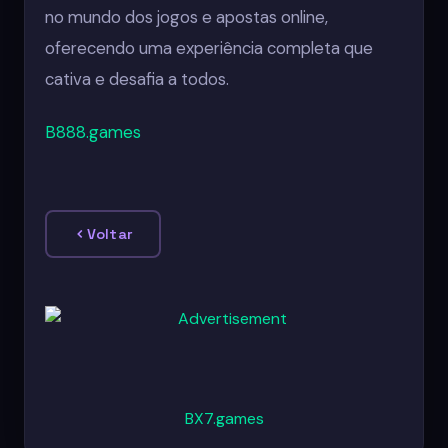
no mundo dos jogos e apostas online,
oferecendo uma experiência completa que
cativa e desafia a todos.
B888.games
Voltar
BX7.games