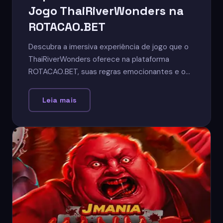
Jogo ThaiRiverWonders na
ROTACAO.BET
Descubra a imersiva experiência de jogo que o
ThaiRiverWonders oferece na plataforma
ROTACAO.BET, suas regras emocionantes e o
mundo encantador que você pode explorar.
Leia mais