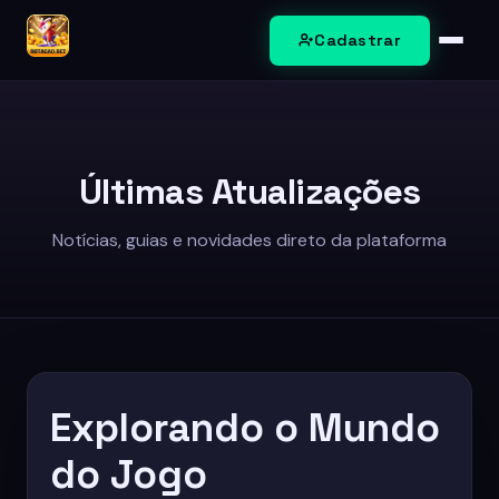
Cadastrar
Sabong online
Mahjong
Últimas Atualizações
Cassino ao vivo
Notícias, guias e novidades direto da plataforma
Promoção
política Privacidade
Notícias do Setor
Explorando o Mundo
do Jogo