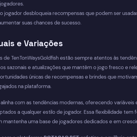
jogadores.
 o jogador desbloqueia recompensas que podem ser usada
 aumentar suas chances de sucesso.
uais e Variações
 de TenTonWaysGoldfish estão sempre atentos às tendênc
os sazonais e atualizações que mantêm o jogo fresco e rel
ortunidades únicas de recompensas e brindes que motivam
gajados na plataforma.
e alinha com as tendências modernas, oferecendo variáveis
ados a qualquer estilo de jogador. Essa flexibilidade tem 
h mantenha uma base de jogadores dedicados e em cresci