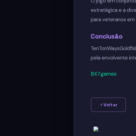
O jogo em conjunt
estratégica e a di
para veteranos em 
Conclusão
TenTonWaysGoldfish
pela envolvente in
BX7.games
Voltar