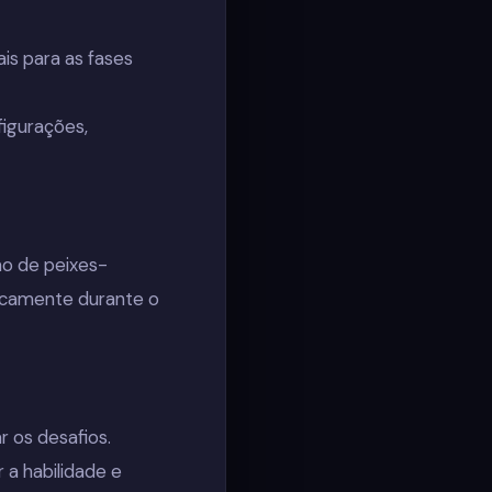
is para as fases
igurações,
ão de peixes-
icamente durante o
r os desafios.
 a habilidade e