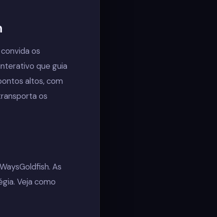
h
 convida os
interativo que guia
pontos altos, com
transporta os
WaysGoldfish. As
égia. Veja como