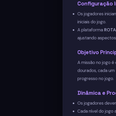
Configuração I
Os jogadores inici
iniciais do jogo.
A plataforma
ROTA
ajustando aspectos
Objetivo Princi
A missão no jogo é 
dourados, cada um 
progresso no jogo.
Dinâmica e Pr
Os jogadores devem 
Cada nível do jogo 