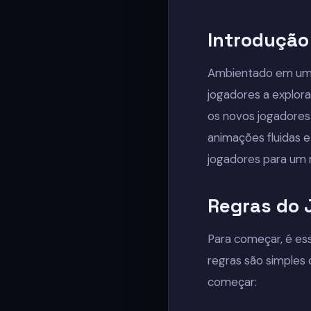
Introdução
Ambientado em um 
jogadores a explora
os novos jogadores
animações fluidas e
jogadores para um r
Regras do 
Para começar, é es
regras são simples 
começar: