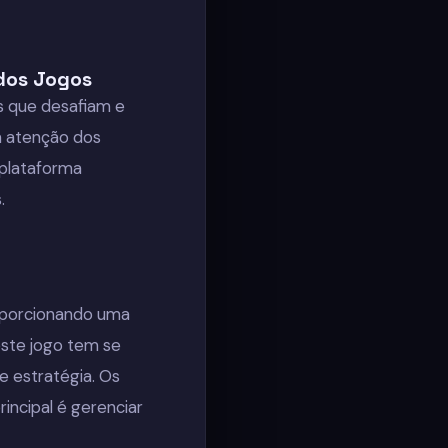
dos Jogos
s que desafiam e
a atenção dos
l plataforma
.
roporcionando uma
 este jogo tem se
e estratégia. Os
incipal é gerenciar