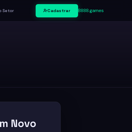
B888.games
Cadastrar
o Setor
Um Novo