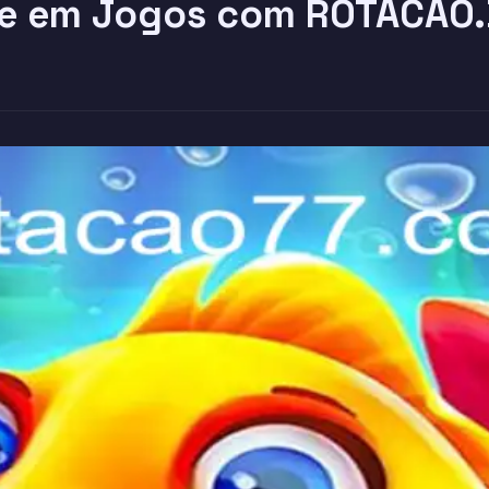
te em Jogos com ROTACAO