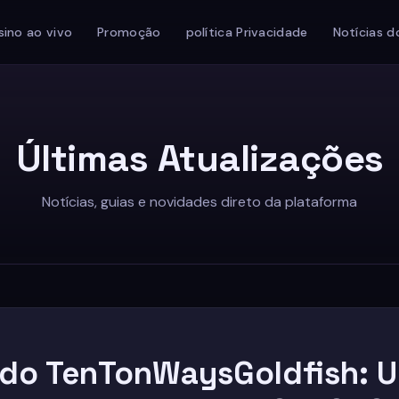
sino ao vivo
Promoção
política Privacidade
Notícias d
Últimas Atualizações
Notícias, guias e novidades direto da plataforma
ndo TenTonWaysGoldfish: 