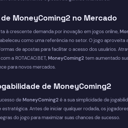
o de MoneyComing2 no Mercado
a à crescente demanda por inovação em jogos online,
Mo
abeleceu como uma referência no setor. O jogo aproveita a
formas de apostas para facilitar o acesso dos usuários. Atr
o com a ROTACAO.BET,
MoneyComing2
tem aumentado sua v
nce para novos mercados.
ogabilidade de MoneyComing2
sucesso de
MoneyComing2
é a sua simplicidade de jogabil
estratégica. Antes de iniciar qualquer rodada, os jogador
 regras do jogo para maximizar suas chances de sucesso.