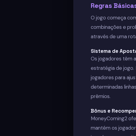
Regras Básica
O jogo começa com 
combinações e prob
através de uma rota
Sistema de Apost
Os jogadores têm a
estratégia de jogo.
jogadores para ajust
determinadas linha
prêmios.
Bônus e Recompe
MoneyComing2 ofere
mantém os jogadore