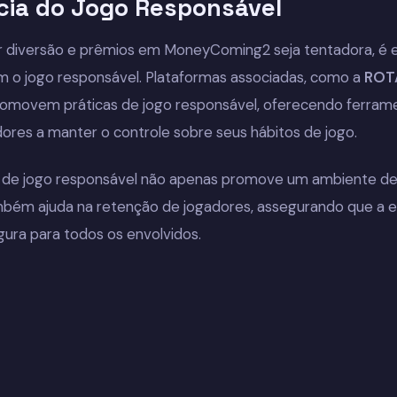
cia do Jogo Responsável
 diversão e prêmios em MoneyComing2 seja tentadora, é e
m o jogo responsável. Plataformas associadas, como a
ROT
movem práticas de jogo responsável, oferecendo ferrame
dores a manter o controle sobre seus hábitos de jogo.
s de jogo responsável não apenas promove um ambiente de
bém ajuda na retenção de jogadores, assegurando que a e
gura para todos os envolvidos.