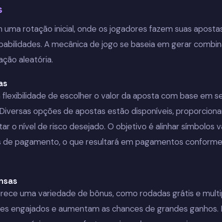
s
uma rotação inicial, onde os jogadores fazem suas aposta
abilidades. A mecânica de jogo se baseia em gerar combi
ção aleatória.
as
 flexibilidade de escolher o valor da aposta com base em 
 Diversas opções de apostas estão disponíveis, proporcion
ar o nível de risco desejado. O objetivo é alinhar símbolos 
s de pagamento, o que resultará em pagamentos conforme
nsas
ce uma variedade de bônus, como rodadas grátis e multip
s engajados e aumentam as chances de grandes ganhos. É 